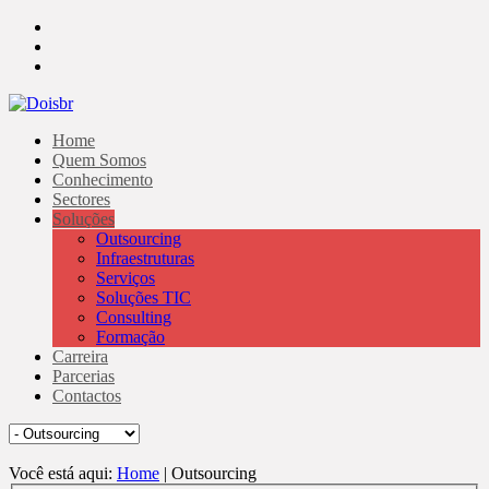
Home
Quem Somos
Conhecimento
Sectores
Soluções
Outsourcing
Infraestruturas
Serviços
Soluções TIC
Consulting
Formação
Carreira
Parcerias
Contactos
Você está aqui:
Home
| Outsourcing