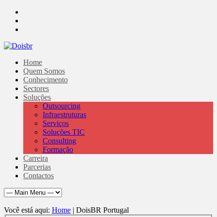
Home
Quem Somos
Conhecimento
Sectores
Soluções
Outsourcing
Infraestruturas
Serviços
Soluções TIC
Consulting
Formação
Carreira
Parcerias
Contactos
Você está aqui:
Home
| DoisBR Portugal